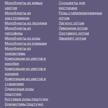
Монобукеты из живых
Сухоцветы для
цветов
ресторана
Монобукеты из
Розы стабилизированные
альстромерии
оптом
Монобукеты из гвоздики
Лагурус оптом
Монобукеты из
Лимониум оптом
гипсофилы
Озотамнус оптом
Монобукеты из розы
Эвкалипт оптом
Монобукеты из ромашки
Монобукеты из
хризантемы
Композиции из цветов в
коробке
Композиции из цветов в
корзине
Композиции из цветов в
стаканчике
Одиночные розы
поштучно
Кустовые розы поштучно
Хризантемы поштучно