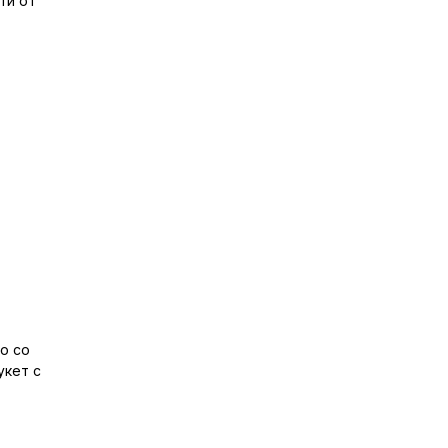
ти от
о со
укет с
.