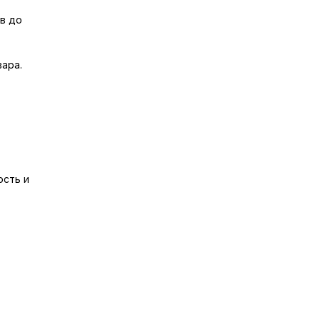
в до
вара.
ость и