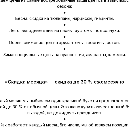
аем цены на самые востребованные виды цветов в зависимос
сезона:
●
Весна: скидка на тюльпаны, нарциссы, гиацинты.
●
Лето: выгодные цены на пионы, эустомы, подсолнухи.
●
Осень: снижение цен на хризантемы, георгины, астры.
●
Зима: специальные цены на пуансеттии, амаранты, камелии.
«Скидка месяца» — скидка до 30 % ежемесячно
дый месяц мы выбираем один красивый букет и предлагаем ег
ой до 30 % от обычной цены. Это шанс купить качественный б
выгодой, не дожидаясь праздников.
●
Как работает: каждый месяц 5го числа, мы обновляем позиции