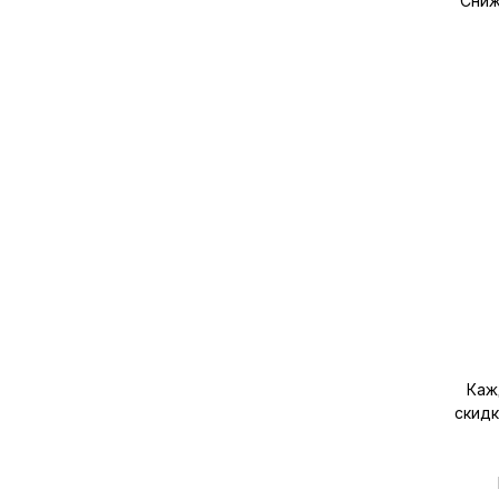
Сниж
Каж
скидк