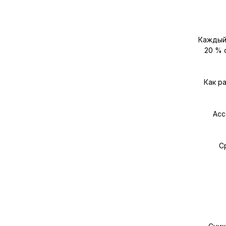
Каждый 
20 % 
Как р
Асс
С