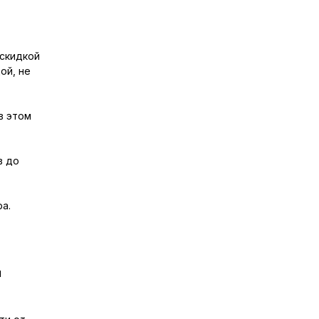
 скидкой
ой, не
в этом
в до
а.
ы