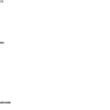
со
ии.
аменим