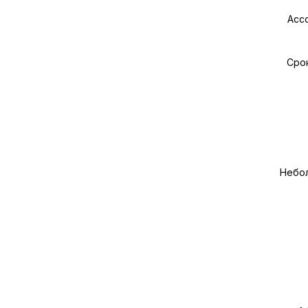
Асс
Срок
Небол