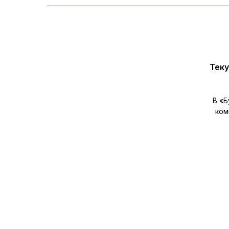
Теку
В «Б
ком