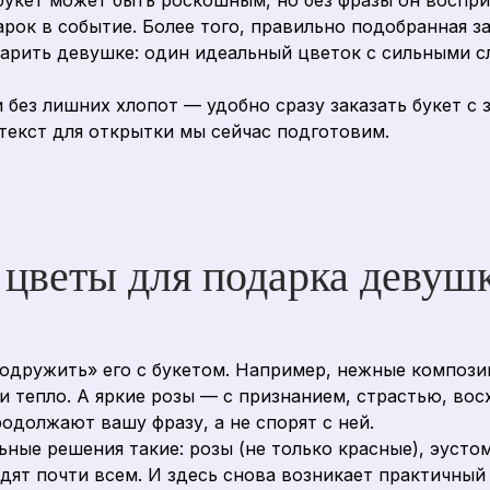
букет может быть роскошным, но без фразы он воспри
рок в событие. Более того, правильно подобранная за
арить девушке: один идеальный цветок с сильными с
 без лишних хлопот — удобно сразу заказать букет с 
 текст для открытки мы сейчас подготовим.
цветы для подарка девушк
подружить» его с букетом. Например, нежные компози
 и тепло. А яркие розы — с признанием, страстью, в
одолжают вашу фразу, а не спорят с ней.
льные решения такие: розы (не только красные), эуст
дят почти всем. И здесь снова возникает практичный