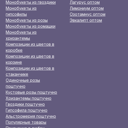
Монобукеты из гвоздики
Лагурус оптом
Монобукеты из
Лимониум оптом
гипсофилы
Озотамнус оптом
Монобукеты из розы
Эвкалипт оптом
Монобукеты из ромашки
Монобукеты из
хризантемы
Композиции из цветов в
коробке
Композиции из цветов в
корзине
Композиции из цветов в
стаканчике
Одиночные розы
поштучно
Кустовые розы поштучно
Хризантемы поштучно
Гвоздики поштучно
Гипсофила поштучно
Альстромерия поштучно
Популярные товары