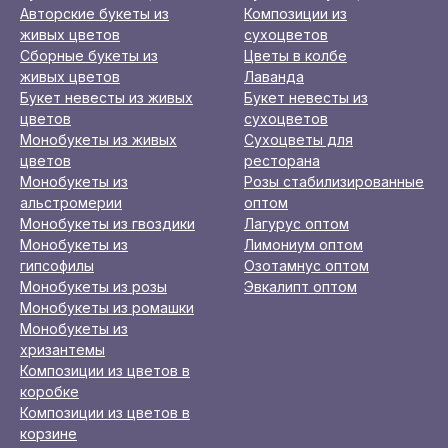
Авторские букеты из
Композиции из
живых цветов
сухоцветов
Сборные букеты из
Цветы в колбе
живых цветов
Лаванда
Букет невесты из живых
Букет невесты из
цветов
сухоцветов
Монобукеты из живых
Сухоцветы для
цветов
ресторана
Монобукеты из
Розы стабилизированные
альстромерии
оптом
Монобукеты из гвоздики
Лагурус оптом
Монобукеты из
Лимониум оптом
гипсофилы
Озотамнус оптом
Монобукеты из розы
Эвкалипт оптом
Монобукеты из ромашки
Монобукеты из
хризантемы
Композиции из цветов в
коробке
Композиции из цветов в
корзине