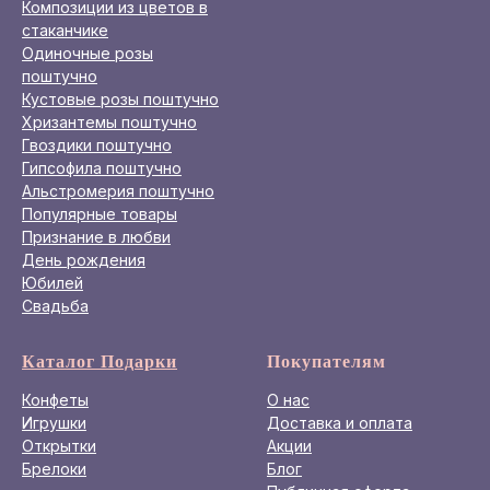
Композиции из цветов в
стаканчике
Одиночные розы
поштучно
Кустовые розы поштучно
Хризантемы поштучно
Гвоздики поштучно
Гипсофила поштучно
Альстромерия поштучно
Популярные товары
Признание в любви
День рождения
Юбилей
Свадьба
Каталог Подарки
Покупателям
Конфеты
О нас
Игрушки
Доставка и оплата
Открытки
Акции
Брелоки
Блог