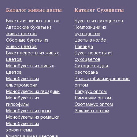
Каталог живые цветы
Каталог Сухоцветы
Букеты из живых цветов
Букеты из сухоцветов
Авторские букеты из
Композиции из
живых цветов
сухоцветов
Сборные букеты из
Цветы в колбе
живых цветов
Лаванда
Букет невесты из живых
Букет невесты из
цветов
сухоцветов
Монобукеты из живых
Сухоцветы для
цветов
ресторана
Монобукеты из
Розы стабилизированные
альстромерии
оптом
Монобукеты из гвоздики
Лагурус оптом
Монобукеты из
Лимониум оптом
гипсофилы
Озотамнус оптом
Монобукеты из розы
Эвкалипт оптом
Монобукеты из ромашки
Монобукеты из
хризантемы
Композиции из цветов в