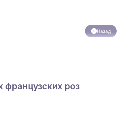
Назад
х французских роз