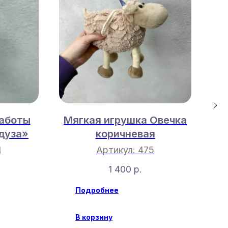
работы
Мягкая игрушка Овечка
Б
дуза»
коричневая
1
Артикул:
475
1 400
р.
Подробнее
В корзину