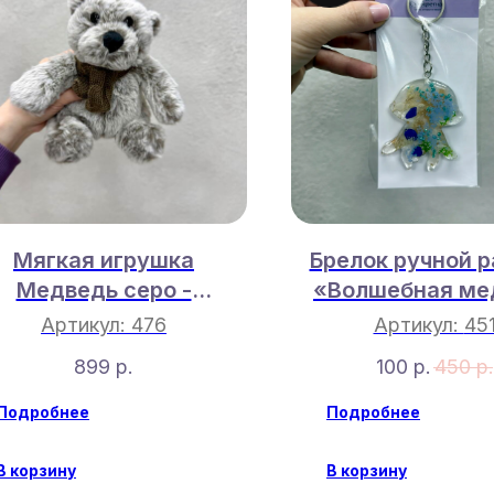
Мягкая игрушка
Брелок ручной 
Медведь серо -
«Волшебная ме
коричневый 17 см
Артикул:
476
Артикул:
45
899
р.
100
р.
450
р.
Подробнее
Подробнее
В корзину
В корзину