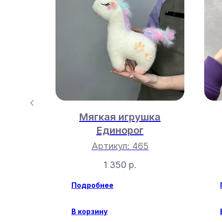
шка
Мягкая игрушка
50 см
Единорог
Артикул:
465
1 350
р.
Подробнее
В корзину