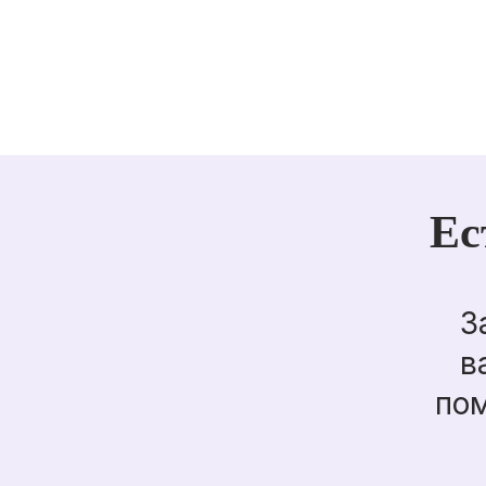
Ес
З
в
пом