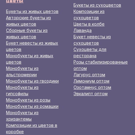
цветы
Букеты из сухоцветов
Букеты из живых цветов
Композиции из
Авторские букеты из
сухоцветов
живых цветов
Цветы в колбе
Сборные букеты из
Лаванда
живых цветов
Букет невесты из
Букет невесты из живых
сухоцветов
цветов
Сухоцветы для
Монобукеты из живых
ресторана
цветов
Розы стабилизированные
Монобукеты из
оптом
альстромерии
Лагурус оптом
Монобукеты из гвоздики
Лимониум оптом
Монобукеты из
Озотамнус оптом
гипсофилы
Эвкалипт оптом
Монобукеты из розы
Монобукеты из ромашки
Монобукеты из
хризантемы
Композиции из цветов в
коробке