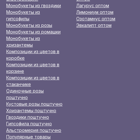
Монобукеты из гвоздики
Лагурус оптом
Монобукеты из
Лимониум оптом
гипсофилы
Озотамнус оптом
Монобукеты из розы
Эвкалипт оптом
Монобукеты из ромашки
Монобукеты из
хризантемы
Композиции из цветов в
коробке
Композиции из цветов в
корзине
Композиции из цветов в
стаканчике
Одиночные розы
поштучно
Кустовые розы поштучно
Хризантемы поштучно
Гвоздики поштучно
Гипсофила поштучно
Альстромерия поштучно
Популярные товары