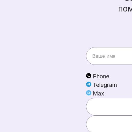
пом
Phone
Telegram
Max