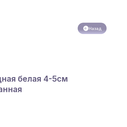
Назад
дная белая 4-5см
анная