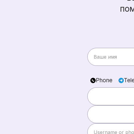
пом
Phone
Tel