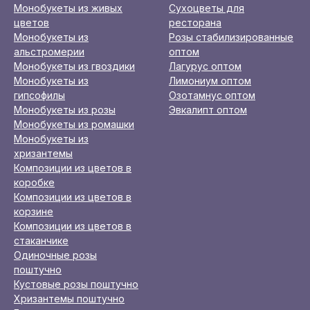
Монобукеты из живых
Сухоцветы для
цветов
ресторана
Монобукеты из
Розы стабилизированные
альстромерии
оптом
Монобукеты из гвоздики
Лагурус оптом
Монобукеты из
Лимониум оптом
гипсофилы
Озотамнус оптом
Монобукеты из розы
Эвкалипт оптом
Монобукеты из ромашки
Монобукеты из
хризантемы
Композиции из цветов в
коробке
Композиции из цветов в
корзине
Композиции из цветов в
стаканчике
Одиночные розы
поштучно
Кустовые розы поштучно
Хризантемы поштучно