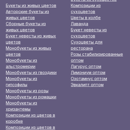
Букеты из живых цветов
Композиции из
Авторские букеты из
сухоцветов
живых цветов
Цветы в колбе
Сборные букеты из
Лаванда
живых цветов
Букет невесты из
Букет невесты из живых
сухоцветов
цветов
Сухоцветы для
Монобукеты из живых
ресторана
цветов
Розы стабилизированные
Монобукеты из
оптом
альстромерии
Лагурус оптом
Монобукеты из гвоздики
Лимониум оптом
Монобукеты из
Озотамнус оптом
гипсофилы
Эвкалипт оптом
Монобукеты из розы
Монобукеты из ромашки
Монобукеты из
хризантемы
Композиции из цветов в
коробке
Композиции из цветов в