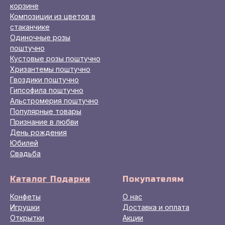
корзине
Композиции из цветов в
стаканчике
Одиночные розы
поштучно
Кустовые розы поштучно
Хризантемы поштучно
Гвоздики поштучно
Гипсофила поштучно
Альстромерия поштучно
Популярные товары
Признание в любви
День рождения
Юбилей
Свадьба
Каталог Подарки
Покупателям
Конфеты
О нас
Игрушки
Доставка и оплата
Открытки
Акции