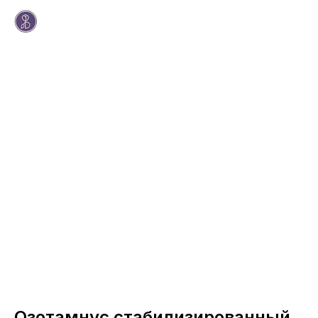
Озотамнус стабилизированный