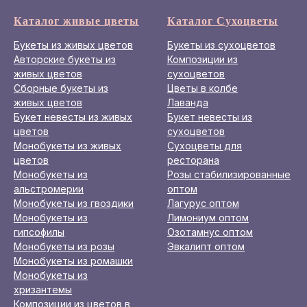
Каталог живые цветы
Каталог Сухоцветы
Букеты из живых цветов
Букеты из сухоцветов
Авторские букеты из
Композиции из
живых цветов
сухоцветов
Сборные букеты из
Цветы в колбе
живых цветов
Лаванда
Букет невесты из живых
Букет невесты из
цветов
сухоцветов
Монобукеты из живых
Сухоцветы для
цветов
ресторана
Монобукеты из
Розы стабилизированные
альстромерии
оптом
Монобукеты из гвоздики
Лагурус оптом
Монобукеты из
Лимониум оптом
гипсофилы
Озотамнус оптом
Монобукеты из розы
Эвкалипт оптом
Монобукеты из ромашки
Монобукеты из
хризантемы
Композиции из цветов в